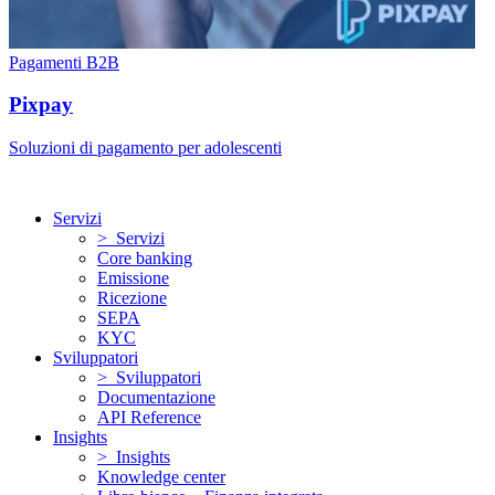
Pagamenti B2B
Pixpay
Soluzioni di pagamento per adolescenti
Servizi
> Servizi
Core banking
Emissione
Ricezione
SEPA
KYC
Sviluppatori
> Sviluppatori
Documentazione
API Reference
Insights
> Insights
Knowledge center