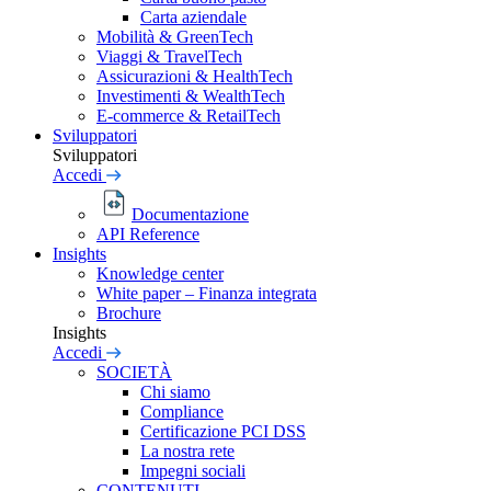
Carta aziendale
Mobilità & GreenTech
Viaggi & TravelTech
Assicurazioni & HealthTech
Investimenti & WealthTech
E-commerce & RetailTech
Sviluppatori
Sviluppatori
Accedi
Documentazione
API Reference
Insights
Knowledge center
White paper – Finanza integrata
Brochure
Insights
Accedi
SOCIETÀ
Chi siamo
Compliance
Certificazione PCI DSS
La nostra rete
Impegni sociali
CONTENUTI