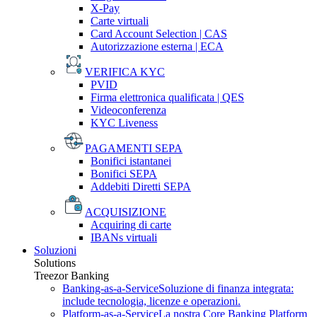
X-Pay
Carte virtuali
Card Account Selection | CAS
Autorizzazione esterna | ECA
VERIFICA KYC
PVID
Firma elettronica qualificata | QES
Videoconferenza
KYC Liveness
PAGAMENTI SEPA
Bonifici istantanei
Bonifici SEPA
Addebiti Diretti SEPA
ACQUISIZIONE
Acquiring di carte
IBANs virtuali
Soluzioni
Solutions
Treezor Banking
Banking-as-a-Service
Soluzione di finanza integrata:
include tecnologia, licenze e operazioni.
Platform-as-a-Service
La nostra Core Banking Platform