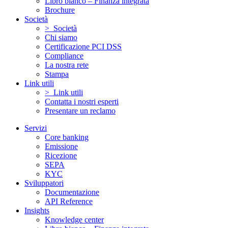
Libro bianco – Finanza integrata
Brochure
Società
> Società
Chi siamo
Certificazione PCI DSS
Compliance
La nostra rete
Stampa
Link utili
> Link utili
Contatta i nostri esperti
Presentare un reclamo
Servizi
Core banking
Emissione
Ricezione
SEPA
KYC
Sviluppatori
Documentazione
API Reference
Insights
Knowledge center