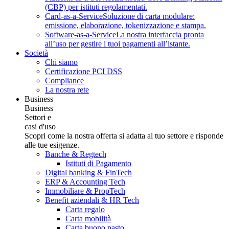
(CBP) per istituti regolamentati.
Card-as-a-Service
Soluzione di carta modulare:
emissione, elaborazione, tokenizzazione e stampa.
Software-as-a-Service
La nostra interfaccia pronta
all’uso per gestire i tuoi pagamenti all’istante.
Società
Chi siamo
Certificazione PCI DSS
Compliance
La nostra rete
Business
Business
Settori e
casi d'uso
Scopri come la nostra offerta si adatta al tuo settore e risponde
alle tue esigenze.
Banche & Regtech
Istituti di Pagamento
Digital banking & FinTech
ERP & Accounting Tech
Immobiliare & PropTech
Benefit aziendali & HR Tech
Carta regalo
Carta mobilità
Carta buono pasto