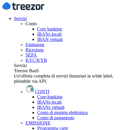
Servizi
Conto
Core banking
IBANs locali
IBAN virtuali
Emissione
Ricezione
SEPA
KYC/KYB
Servizi
Treezor BaaS
Un'offerta completa di servizi finanziari in white label,
pilotabile via API.
CONTI
Core-banking
IBANs locali
IBANs virtuali
Conto di moneta elettronica
Conto di pagamento
EMISSIONE
Programma carte