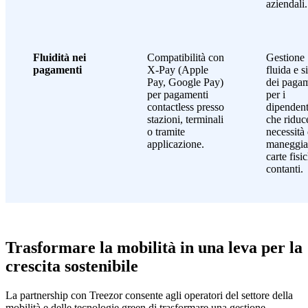
aziendali.
Fluidità nei
Compatibilità con
Gestione
pagamenti
X-Pay (Apple
fluida e s
Pay, Google Pay)
dei pagam
per pagamenti
per i
contactless presso
dipendent
stazioni, terminali
che riduc
o tramite
necessità 
applicazione.
maneggia
carte fisi
contanti.
Trasformare la mobilità in una leva per la
crescita sostenibile
La partnership con Treezor consente agli operatori del settore della
mobilità e delle tecnologie green di trasformare una gestione