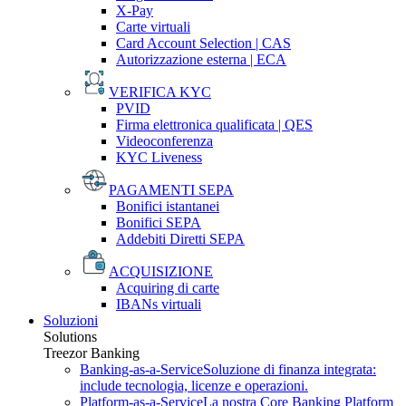
X-Pay
Carte virtuali
Card Account Selection | CAS
Autorizzazione esterna | ECA
VERIFICA KYC
PVID
Firma elettronica qualificata | QES
Videoconferenza
KYC Liveness
PAGAMENTI SEPA
Bonifici istantanei
Bonifici SEPA
Addebiti Diretti SEPA
ACQUISIZIONE
Acquiring di carte
IBANs virtuali
Soluzioni
Solutions
Treezor Banking
Banking-as-a-Service
Soluzione di finanza integrata:
include tecnologia, licenze e operazioni.
Platform-as-a-Service
La nostra Core Banking Platform