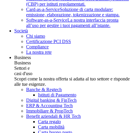
(CBP) per istituti regolamentati.
Card-as-a-Service
Soluzione di carta modulare:
emissione, elaborazione, tokenizzazione e stampa.
Software-as-a-Service
La nostra interfaccia pronta
all’uso per gestire i tuoi pagamenti all’istante.
Società
Chi siamo
Certificazione PCI DSS
Compliance
La nostra rete
Business
Business
Settori e
casi d'uso
Scopri come la nostra offerta si adatta al tuo settore e risponde
alle tue esigenze.
Banche & Regtech
Istituti di Pagamento
Digital banking & FinTech
ERP & Accounting Tech
Immobiliare & PropTech
Benefit aziendali & HR Tech
Carta regalo
Carta mobilità
Carta buono pasto