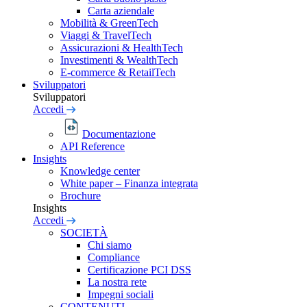
Carta aziendale
Mobilità & GreenTech
Viaggi & TravelTech
Assicurazioni & HealthTech
Investimenti & WealthTech
E-commerce & RetailTech
Sviluppatori
Sviluppatori
Accedi
Documentazione
API Reference
Insights
Knowledge center
White paper – Finanza integrata
Brochure
Insights
Accedi
SOCIETÀ
Chi siamo
Compliance
Certificazione PCI DSS
La nostra rete
Impegni sociali
CONTENUTI