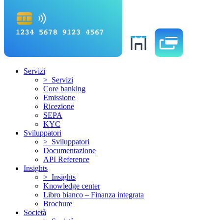
Servizi
> Servizi
Core banking
Emissione
Ricezione
SEPA
KYC
Sviluppatori
> Sviluppatori
Documentazione
API Reference
Insights
> Insights
Knowledge center
Libro bianco – Finanza integrata
Brochure
Società