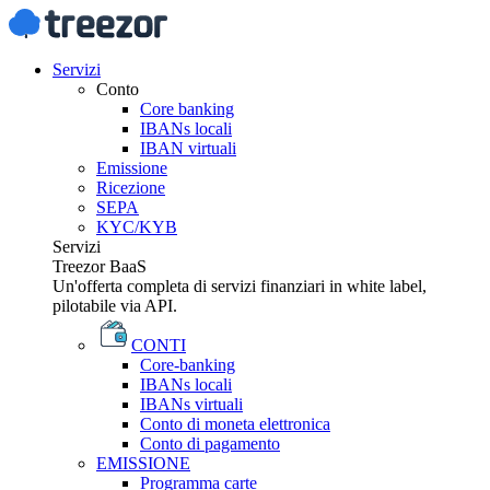
Servizi
Conto
Core banking
IBANs locali
IBAN virtuali
Emissione
Ricezione
SEPA
KYC/KYB
Servizi
Treezor BaaS
Un'offerta completa di servizi finanziari in white label,
pilotabile via API.
CONTI
Core-banking
IBANs locali
IBANs virtuali
Conto di moneta elettronica
Conto di pagamento
EMISSIONE
Programma carte