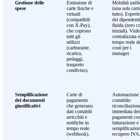
Gestione delle
Emissione di
Mobilità unifi
spese
carte fisiche e
(una sola cart
virtuali
tutto). Esperi
(compatibili
dei dipendenti
con X-Pay),
fluida (zero co
che coprono
iniziali). Visib
tutti gli
centralizzata e
utilizzi
tempo reale d
(carburante,
costi per i
ricarica,
manager.
pedaggi,
trasporto
condiviso).
Semplificazione
Carte di
Automazione
dei documenti
pagamento
contabile:
giustificativi
che generano
riconciliazion
dati contabili
immediata dei
arricchiti e
pagamenti con
notifiche in
fatturazione e
tempo reale
semplificazio
(webhook).
recupero IVA