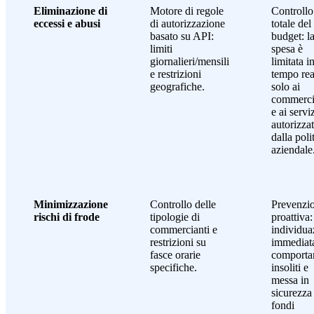
Eliminazione di
Motore di regole
Controllo
eccessi e abusi
di autorizzazione
totale del
basato su API:
budget: l
limiti
spesa è
giornalieri/mensili
limitata i
e restrizioni
tempo rea
geografiche.
solo ai
commerci
e ai servi
autorizzat
dalla poli
aziendale
Minimizzazione
Controllo delle
Prevenzi
rischi di frode
tipologie di
proattiva:
commercianti e
individua
restrizioni su
immediata
fasce orarie
comporta
specifiche.
insoliti e
messa in
sicurezza
fondi