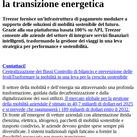
la transizione energetica
Treezor fornisce un’infrastruttura di pagamento modulare a
supporto delle soluzioni di mobilità sostenibile del futuro.
Grazie alla sua piattaforma basata 100% su API, Treezor
consente alle aziende del settore di integrare servizi finanziari
intelligenti, trasformando la gestione dei viaggi in una leva
strategica per performance e sostenibilità.
Contattaci!
Centralizzazione dei flussi
Controllo di bilancio e prevenzione delle
frodi
Trasformare la mobilità in una leva per la crescita sostenibile
Il settore della mobilità e dell’energia sta attraversando una profonda
trasformazione, guidata dalla decarbonizzazione e dalla
digitalizzazione dei suoi utilizzi.
Il mercato globale per la gestione
della mobilità aziendale è stimato in 40,7 miliardi di dollari nel 2025
e si prevede che raggiungerà i 189 miliardi di dollari entro il 2032.
Di fronte all’emergere di vetture aziendali con alimentazione ibrida
(benzina, elettrica, idrogeno), pacchetti di mobilità sostenibile e
trasporto condiviso, le aziende devono gestire spese sempre più
diversificate. I sistemi tradizionali rigidi faticano a fornire la
flessibilità necessaria per questa transizione.