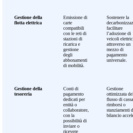
Gestione della
Emissione di
Sostenere la
flotta elettrica
carte
decarbonizzaz
compatibili
facilitare
con le reti di
l’adozione di
stazioni di
veicoli elettric
ricarica e
attraverso un
gestione
mezzo di
degli
pagamento
abbonamenti
universale.
di mobilità.
Gestione della
Conti di
Gestione
tesoreria
pagamento
ottimizzata de
dedicati per
flusso di cass
entità o
rimborsi o
collaboratore,
stanziamenti d
con la
bilancio accele
possibilità di
inviare o
ricevere