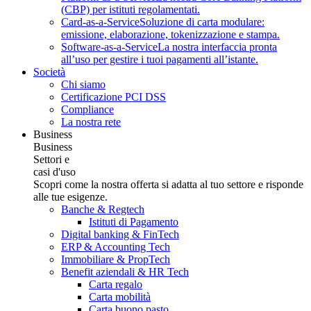
(CBP) per istituti regolamentati.
Card-as-a-Service
Soluzione di carta modulare:
emissione, elaborazione, tokenizzazione e stampa.
Software-as-a-Service
La nostra interfaccia pronta
all’uso per gestire i tuoi pagamenti all’istante.
Società
Chi siamo
Certificazione PCI DSS
Compliance
La nostra rete
Business
Business
Settori e
casi d'uso
Scopri come la nostra offerta si adatta al tuo settore e risponde
alle tue esigenze.
Banche & Regtech
Istituti di Pagamento
Digital banking & FinTech
ERP & Accounting Tech
Immobiliare & PropTech
Benefit aziendali & HR Tech
Carta regalo
Carta mobilità
Carta buono pasto