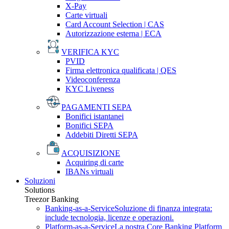
X-Pay
Carte virtuali
Card Account Selection | CAS
Autorizzazione esterna | ECA
VERIFICA KYC
PVID
Firma elettronica qualificata | QES
Videoconferenza
KYC Liveness
PAGAMENTI SEPA
Bonifici istantanei
Bonifici SEPA
Addebiti Diretti SEPA
ACQUISIZIONE
Acquiring di carte
IBANs virtuali
Soluzioni
Solutions
Treezor Banking
Banking-as-a-Service
Soluzione di finanza integrata:
include tecnologia, licenze e operazioni.
Platform-as-a-Service
La nostra Core Banking Platform