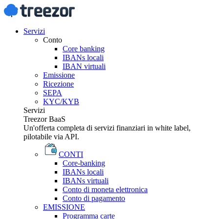
Servizi
Conto
Core banking
IBANs locali
IBAN virtuali
Emissione
Ricezione
SEPA
KYC/KYB
Servizi
Treezor BaaS
Un'offerta completa di servizi finanziari in white label,
pilotabile via API.
CONTI
Core-banking
IBANs locali
IBANs virtuali
Conto di moneta elettronica
Conto di pagamento
EMISSIONE
Programma carte