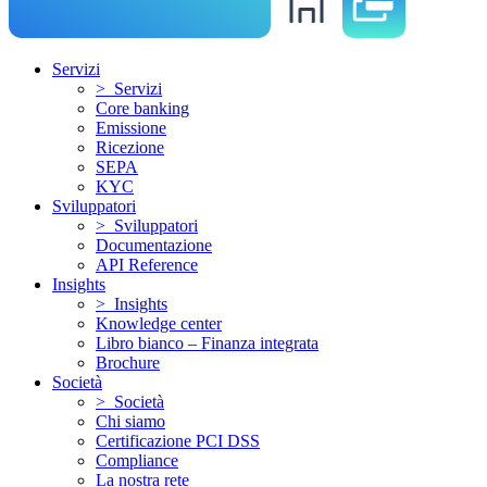
Servizi
> Servizi
Core banking
Emissione
Ricezione
SEPA
KYC
Sviluppatori
> Sviluppatori
Documentazione
API Reference
Insights
> Insights
Knowledge center
Libro bianco – Finanza integrata
Brochure
Società
> Società
Chi siamo
Certificazione PCI DSS
Compliance
La nostra rete