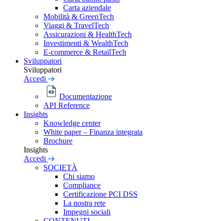
Carta aziendale
Mobilità & GreenTech
Viaggi & TravelTech
Assicurazioni & HealthTech
Investimenti & WealthTech
E-commerce & RetailTech
Sviluppatori
Sviluppatori
Accedi
Documentazione
API Reference
Insights
Knowledge center
White paper – Finanza integrata
Brochure
Insights
Accedi
SOCIETÀ
Chi siamo
Compliance
Certificazione PCI DSS
La nostra rete
Impegni sociali
CONTENUTI