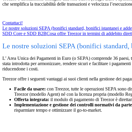
che semplifica la tracciabilità delle transazioni e velocizza l’esecuzio
Contattaci!
Le nostre soluzioni SEPA (bonifici standard, bonifici istantanei e addebi
SDD Core e SDD B2B
Cosa offre Treezor in termini di addebito dir
Le nostre soluzioni SEPA (bonifici standard, b
L’ Area Unica dei Pagamenti in Euro (o SEPA) comprende 36 paesi, t
stata introdotta per armonizzare, rendere sicuri e facilitare i pagamenti
riducendone i costi.
Treezor offre i seguenti vantaggi ai suoi clienti nella gestione dei pa
Facile da usare:
con Treezor, tutte le operazioni SEPA sono dis
Treezor (modello Agent) né con la licenza propria (modello Reg
Offerta integrata:
il modulo di pagamento di Treezor è direttam
Implementazione e gestione dei controlli normativi da parte
risparmiare tempo e ottimizzare il go-to-market.