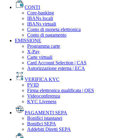
CONTI
Core-banking
IBANs locali
IBANs virtuali
Conto di moneta elettronica
Conto di pagamento
EMISSIONE
Programma carte
X-Pay
Carte virtuali
Card Account Selection | CAS
Autorizzazione esterna | ECA
VERIFICA KYC
PVID
Firma elettronica qualificata | QES
Videoconferenza
KYC Liveness
PAGAMENTI SEPA
Bonifici istantanei
Bonifici SEPA
Addebiti Diretti SEPA