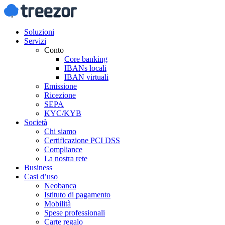
Soluzioni
Servizi
Conto
Core banking
IBANs locali
IBAN virtuali
Emissione
Ricezione
SEPA
KYC/KYB
Società
Chi siamo
Certificazione PCI DSS
Compliance
La nostra rete
Business
Casi d’uso
Neobanca
Istituto di pagamento
Mobilità
Spese professionali
Carte regalo