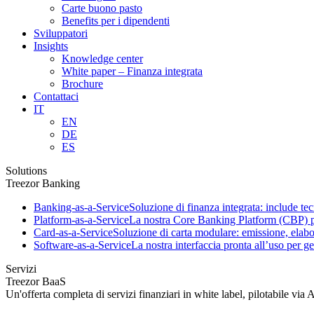
Carte buono pasto
Benefits per i dipendenti
Sviluppatori
Insights
Knowledge center
White paper – Finanza integrata
Brochure
Contattaci
IT
EN
DE
ES
Solutions
Treezor Banking
Banking-as-a-Service
Soluzione di finanza integrata: include tec
Platform-as-a-Service
La nostra Core Banking Platform (CBP) per
Card-as-a-Service
Soluzione di carta modulare: emissione, elab
Software-as-a-Service
La nostra interfaccia pronta all’uso per ges
Servizi
Treezor BaaS
Un'offerta completa di servizi finanziari in white label, pilotabile via 