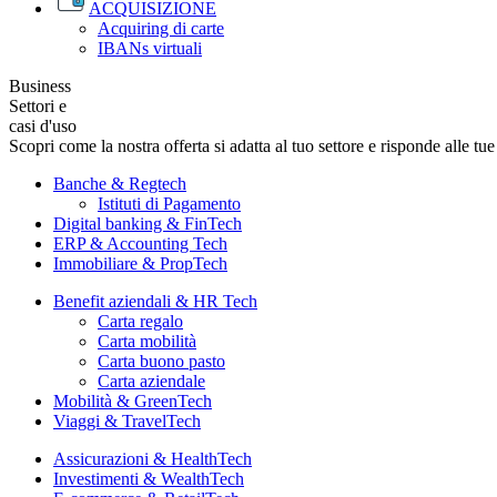
ACQUISIZIONE
Acquiring di carte
IBANs virtuali
Business
Settori e
casi d'uso
Scopri come la nostra offerta si adatta al tuo settore e risponde alle tu
Banche & Regtech
Istituti di Pagamento
Digital banking & FinTech
ERP & Accounting Tech
Immobiliare & PropTech
Benefit aziendali & HR Tech
Carta regalo
Carta mobilità
Carta buono pasto
Carta aziendale
Mobilità & GreenTech
Viaggi & TravelTech
Assicurazioni & HealthTech
Investimenti & WealthTech