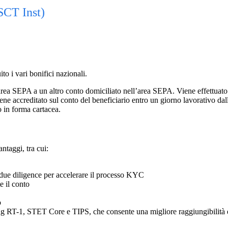
(SCT Inst)
o i vari bonifici nazionali.
area SEPA a un altro conto domiciliato nell’area SEPA. Viene effettuato 
e accreditato sul conto del beneficiario entro un giorno lavorativo dalla
o in forma cartacea.
ntaggi, tra cui:
 due diligence per accelerare il processo KYC
 il conto
o
 RT-1, STET Core e TIPS, che consente una migliore raggiungibilità 