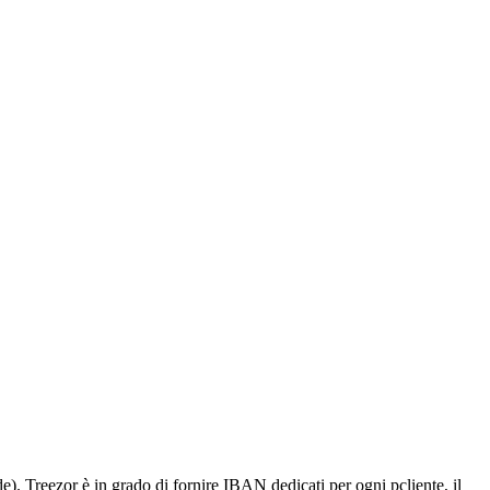
). Treezor è in grado di fornire IBAN dedicati per ogni pcliente, il