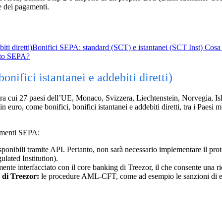
ne dei pagamenti.
ti diretti)
Bonifici SEPA: standard (SCT) e istantanei (SCT Inst)
Cosa 
etto SEPA?
onifici istantanei e addebiti diretti)
ra cui 27 paesi dell’UE, Monaco, Svizzera, Liechtenstein, Norvegia, 
 in euro, come bonifici, bonifici istantanei e addebiti diretti, tra i Paes
gamenti SEPA:
ponibili tramite API. Pertanto, non sarà necessario implementare il prot
ulated Institution).
ente interfacciato con il core banking di Treezor, il che consente una 
 di Treezor:
le procedure AML-CFT, come ad esempio le sanzioni di e