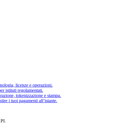
nologia, licenze e operazioni.
 istituti regolamentati.
orazione, tokenizzazione e stampa.
tire i tuoi pagamenti all’istante.
API.