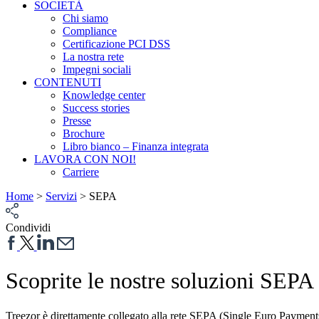
SOCIETÀ
Chi siamo
Compliance
Certificazione PCI DSS
La nostra rete
Impegni sociali
CONTENUTI
Knowledge center
Success stories
Presse
Brochure
Libro bianco – Finanza integrata
LAVORA CON NOI!
Carriere
Home
>
Servizi
>
SEPA
Condividi
Scoprite le nostre soluzioni SEPA
Treezor è direttamente collegato alla rete SEPA (Single Euro Payments