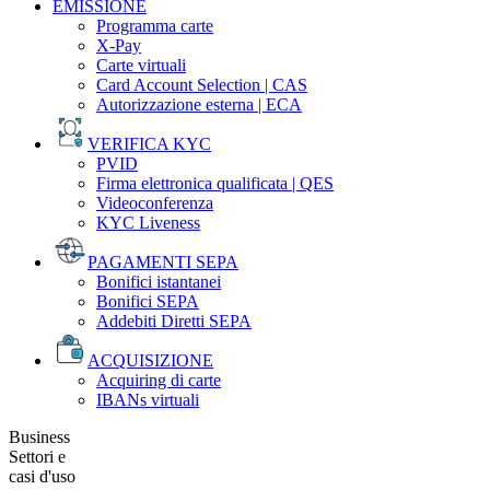
EMISSIONE
Programma carte
X-Pay
Carte virtuali
Card Account Selection | CAS
Autorizzazione esterna | ECA
VERIFICA KYC
PVID
Firma elettronica qualificata | QES
Videoconferenza
KYC Liveness
PAGAMENTI SEPA
Bonifici istantanei
Bonifici SEPA
Addebiti Diretti SEPA
ACQUISIZIONE
Acquiring di carte
IBANs virtuali
Business
Settori e
casi d'uso