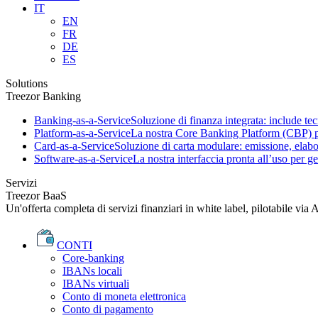
IT
EN
FR
DE
ES
Solutions
Treezor Banking
Banking-as-a-Service
Soluzione di finanza integrata: include tec
Platform-as-a-Service
La nostra Core Banking Platform (CBP) per
Card-as-a-Service
Soluzione di carta modulare: emissione, elab
Software-as-a-Service
La nostra interfaccia pronta all’uso per ges
Servizi
Treezor BaaS
Un'offerta completa di servizi finanziari in white label, pilotabile via 
CONTI
Core-banking
IBANs locali
IBANs virtuali
Conto di moneta elettronica
Conto di pagamento