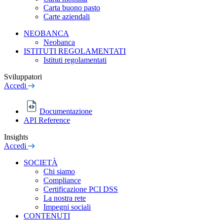
Carta buono pasto
Carte aziendali
NEOBANCA
Neobanca
ISTITUTI REGOLAMENTATI
Istituti regolamentati
Sviluppatori
Accedi
Documentazione
API Reference
Insights
Accedi
SOCIETÀ
Chi siamo
Compliance
Certificazione PCI DSS
La nostra rete
Impegni sociali
CONTENUTI