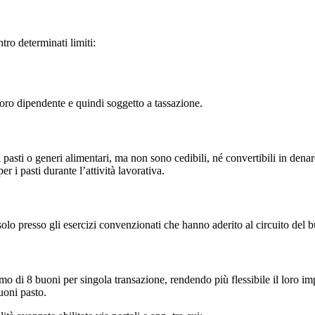
ntro determinati limiti:
oro dipendente e quindi soggetto a tassazione.
i pasti o generi alimentari, ma non sono cedibili, né convertibili in den
r i pasti durante l’attività lavorativa.
e solo presso gli esercizi convenzionati che hanno aderito al circuito del 
simo di 8 buoni per singola transazione, rendendo più flessibile il loro i
buoni pasto.