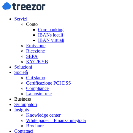
Servizi
Conto
Core banking
IBANs locali
IBAN virtuali
Emissione
Ricezione
SEPA
KYC/KYB
Soluzioni
Società
Chi siamo
Certificazione PCI DSS
Compliance
La nostra rete
Business
Sviluppatori
Insights
Knowledge center
White paper – Finanza integrata
Brochure
Contattaci