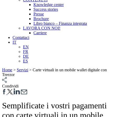
Knowledge center
Success stories
Presse
Brochure
Libro bianco – Finanza integrata
LAVORA CON NOI!
Carriere
Contattaci
IT
EN
FR
DE
ES
Home
>
Servizi
>
Carte virtuali in un mobile wallet digitale con
Treezor
Condividi
Semplificate i vostri pagamenti
con carte virtuali in un mobile