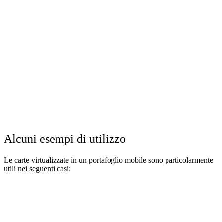
Gestione centralizzata
Treezor coordina efficacemente tutte le parti coinvolte, garantendo
una gestione fluida e sicura.
Con Treezor, potete modernizzare i vostri pagamenti e offrire ai
vostri utenti una soluzione di virtualizzazione delle carte semplice,
sicura ed efficace.
Alcuni esempi di utilizzo
Le carte virtualizzate in un portafoglio mobile sono particolarmente
utili nei seguenti casi: