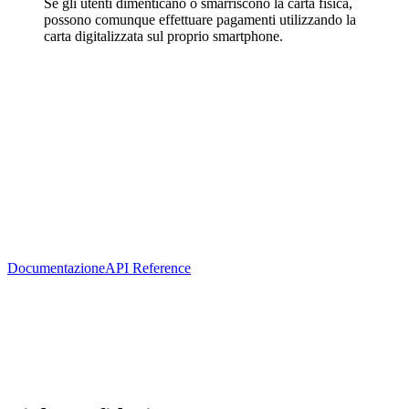
Se gli utenti dimenticano o smarriscono la carta fisica,
possono comunque effettuare pagamenti utilizzando la
carta digitalizzata sul proprio smartphone.
1
Scopri la nostra documentazione tecnica
Documentazione
API Reference