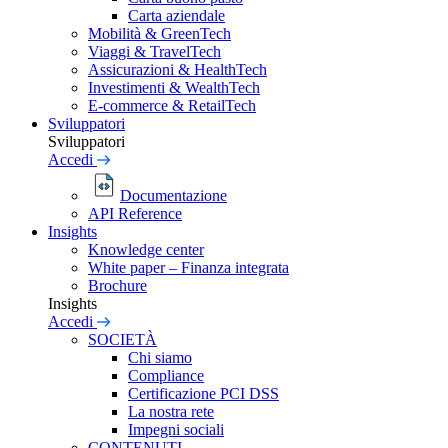
Carta aziendale
Mobilità & GreenTech
Viaggi & TravelTech
Assicurazioni & HealthTech
Investimenti & WealthTech
E-commerce & RetailTech
Sviluppatori
Sviluppatori
Accedi
Documentazione
API Reference
Insights
Knowledge center
White paper – Finanza integrata
Brochure
Insights
Accedi
SOCIETÀ
Chi siamo
Compliance
Certificazione PCI DSS
La nostra rete
Impegni sociali
CONTENUTI