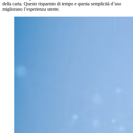
della carta. Questo risparmio di tempo e questa semplicità d’uso
migliorano l’esperienza utente.