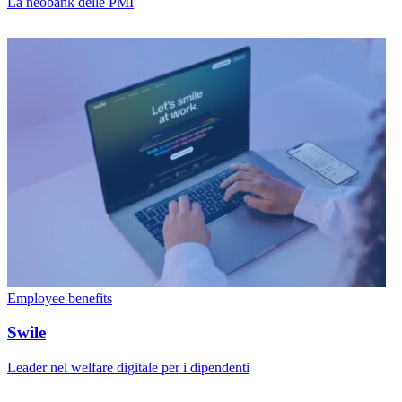
La neobank delle PMI
Employee benefits
Swile
Leader nel welfare digitale per i dipendenti