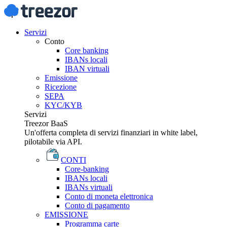
Servizi
Conto
Core banking
IBANs locali
IBAN virtuali
Emissione
Ricezione
SEPA
KYC/KYB
Servizi
Treezor BaaS
Un'offerta completa di servizi finanziari in white label,
pilotabile via API.
CONTI
Core-banking
IBANs locali
IBANs virtuali
Conto di moneta elettronica
Conto di pagamento
EMISSIONE
Programma carte