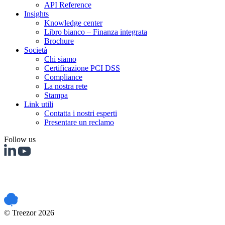
API Reference
Insights
Knowledge center
Libro bianco – Finanza integrata
Brochure
Società
Chi siamo
Certificazione PCI DSS
Compliance
La nostra rete
Stampa
Link utili
Contatta i nostri esperti
Presentare un reclamo
Follow us
PCI DSS certified
© Treezor 2026