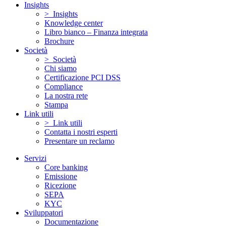
Insights
> Insights
Knowledge center
Libro bianco – Finanza integrata
Brochure
Società
> Società
Chi siamo
Certificazione PCI DSS
Compliance
La nostra rete
Stampa
Link utili
> Link utili
Contatta i nostri esperti
Presentare un reclamo
Servizi
Core banking
Emissione
Ricezione
SEPA
KYC
Sviluppatori
Documentazione