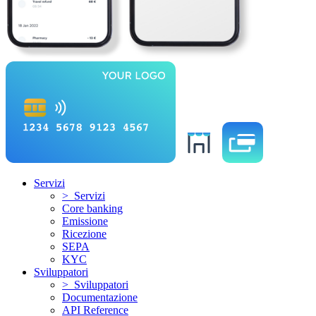
Servizi
> Servizi
Core banking
Emissione
Ricezione
SEPA
KYC
Sviluppatori
> Sviluppatori
Documentazione
API Reference