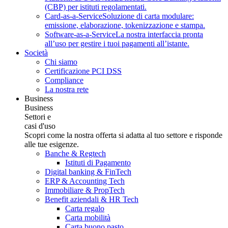
(CBP) per istituti regolamentati.
Card-as-a-Service
Soluzione di carta modulare:
emissione, elaborazione, tokenizzazione e stampa.
Software-as-a-Service
La nostra interfaccia pronta
all’uso per gestire i tuoi pagamenti all’istante.
Società
Chi siamo
Certificazione PCI DSS
Compliance
La nostra rete
Business
Business
Settori e
casi d'uso
Scopri come la nostra offerta si adatta al tuo settore e risponde
alle tue esigenze.
Banche & Regtech
Istituti di Pagamento
Digital banking & FinTech
ERP & Accounting Tech
Immobiliare & PropTech
Benefit aziendali & HR Tech
Carta regalo
Carta mobilità
Carta buono pasto