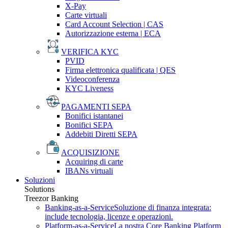
X-Pay
Carte virtuali
Card Account Selection | CAS
Autorizzazione esterna | ECA
VERIFICA KYC
PVID
Firma elettronica qualificata | QES
Videoconferenza
KYC Liveness
PAGAMENTI SEPA
Bonifici istantanei
Bonifici SEPA
Addebiti Diretti SEPA
ACQUISIZIONE
Acquiring di carte
IBANs virtuali
Soluzioni
Solutions
Treezor Banking
Banking-as-a-Service
Soluzione di finanza integrata:
include tecnologia, licenze e operazioni.
Platform-as-a-Service
La nostra Core Banking Platform