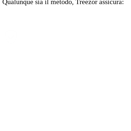
Qualunque sia il metodo, Treezor assicura:
Maggiore sicurezza
R
obusti meccanismi di autenticazione e tokenizzazione per impedire
l’uso non autorizzato.
Un’esperienza utente senza frizioni
Un processo semplice integrato direttamente nell’applicazione, che
rende le transazioni facili e veloci.