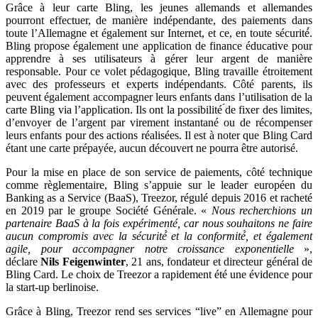
Grâce à leur carte Bling, les jeunes allemands et allemandes
pourront effectuer, de manière indépendante, des paiements dans
toute l’Allemagne et également sur Internet, et ce, en toute sécurité́.
Bling propose également une application de finance éducative pour
apprendre à ses utilisateurs à gérer leur argent de manière
responsable. Pour ce volet pédagogique, Bling travaille étroitement
avec des professeurs et experts indépendants. Côté parents, ils
peuvent également accompagner leurs enfants dans l’utilisation de la
carte Bling via l’application. Ils ont la possibilité ́de fixer des limites,
d’envoyer de l’argent par virement instantané ou de récompenser
leurs enfants pour des actions réalisées. Il est à noter que Bling Card
étant une carte prépayée, aucun découvert ne pourra être autorisé.
Pour la mise en place de son service de paiements, côté technique
comme règlementaire, Bling s’appuie sur le leader européen du
Banking as a Service (BaaS), Treezor, régulé depuis 2016 et racheté
en 2019 par le groupe Société Générale. «
Nous recherchions un
partenaire BaaS à la fois expérimenté, car nous souhaitons ne faire
aucun compromis avec la sécurité́ et la conformité́, et également
agile, pour accompagner notre croissance exponentielle
»,
déclare
Nils Feigenwinter
, 21 ans, fondateur et directeur général de
Bling Card. Le choix de Treezor a rapidement été une évidence pour
la start-up berlinoise.
Grâce à Bling, Treezor rend ses services “live” en Allemagne pour