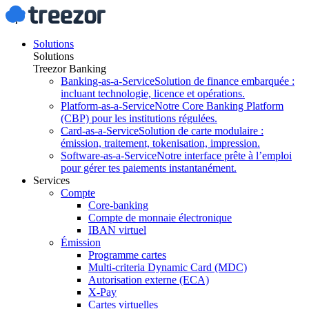
Solutions
Solutions
Treezor Banking
Banking-as-a-Service
Solution de finance embarquée :
incluant technologie, licence et opérations.
Platform-as-a-Service
Notre Core Banking Platform
(CBP) pour les institutions régulées.
Card-as-a-Service
Solution de carte modulaire :
émission, traitement, tokenisation, impression.
Software-as-a-Service
Notre interface prête à l’emploi
pour gérer tes paiements instantanément.
Services
Compte
Core-banking
Compte de monnaie électronique
IBAN virtuel
Émission
Programme cartes
Multi-criteria Dynamic Card (MDC)
Autorisation externe (ECA)
X-Pay
Cartes virtuelles