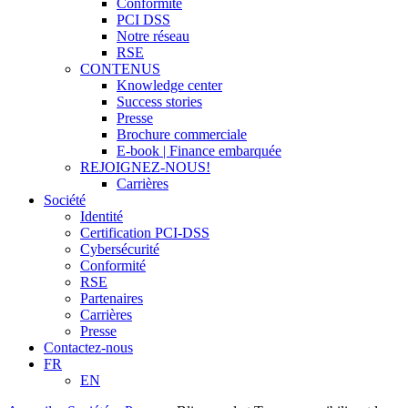
Conformité
PCI DSS
Notre réseau
RSE
CONTENUS
Knowledge center
Success stories
Presse
Brochure commerciale
E-book | Finance embarquée
REJOIGNEZ-NOUS!
Carrières
Société
Identité
Certification PCI-DSS
Cybersécurité
Conformité
RSE
Partenaires
Carrières
Presse
Contactez-nous
FR
EN