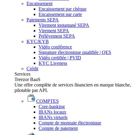
Encaissement
Encaissement par chèque
Encaissement par carte
Paiements SEPA
Virement instantané SEPA
Virement SEPA
Prélèvement SEPA
KYC/KYB
Vidéo conférence
Signature électronique qualifiée | QES
Vidéo certifiée | PVID
KYC Liveness
Crédit
Services
Treezor BaaS
Une offre complète de services financiers en marque blanche,
pilotable par API.
COMPTES
Core-banking
IBANs locaux
IBANs virtuels
Compte de monnaie électronique
Compte de paiement