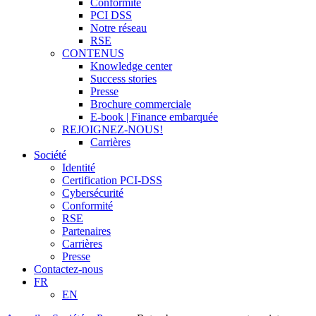
Conformité
PCI DSS
Notre réseau
RSE
CONTENUS
Knowledge center
Success stories
Presse
Brochure commerciale
E-book | Finance embarquée
REJOIGNEZ-NOUS!
Carrières
Société
Identité
Certification PCI-DSS
Cybersécurité
Conformité
RSE
Partenaires
Carrières
Presse
Contactez-nous
FR
EN