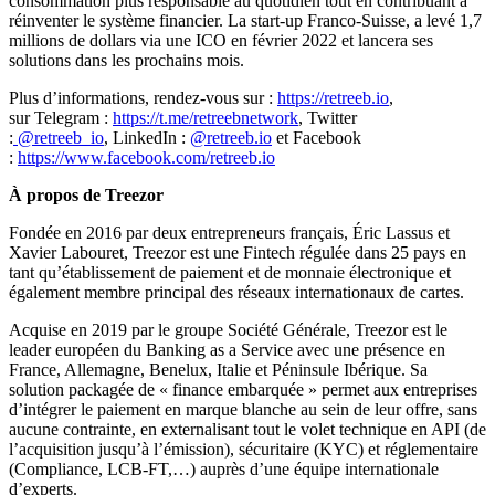
consommation plus responsable au quotidien tout en contribuant à
réinventer le système financier. La start-up Franco-Suisse, a levé 1,7
millions de dollars via une ICO en février 2022 et lancera ses
solutions dans les prochains mois.
Plus d’informations, rendez-vous sur :
https://retreeb.io
,
sur Telegram :
https://t.me/retreebnetwork
, Twitter
:
@retreeb_io
, LinkedIn :
@retreeb
.io
et Facebook
:
https://www.facebook.com/retreeb.io
À propos de Treezor
Fondée en 2016 par deux entrepreneurs français, Éric Lassus et
Xavier Labouret, Treezor est une Fintech régulée dans 25 pays en
tant qu’établissement de paiement et de monnaie électronique et
également membre principal des réseaux internationaux de cartes.
Acquise en 2019 par le groupe Société Générale, Treezor est le
leader européen du Banking as a Service avec une présence en
France, Allemagne, Benelux, Italie et Péninsule Ibérique. Sa
solution packagée de « finance embarquée » permet aux entreprises
d’intégrer le paiement en marque blanche au sein de leur offre, sans
aucune contrainte, en externalisant tout le volet technique en API (de
l’acquisition jusqu’à l’émission), sécuritaire (KYC) et réglementaire
(Compliance, LCB-FT,…) auprès d’une équipe internationale
d’experts.