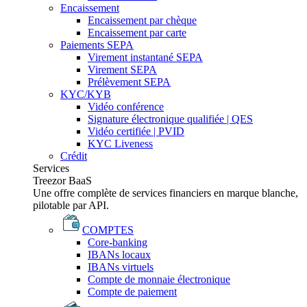
Encaissement
Encaissement par chèque
Encaissement par carte
Paiements SEPA
Virement instantané SEPA
Virement SEPA
Prélèvement SEPA
KYC/KYB
Vidéo conférence
Signature électronique qualifiée | QES
Vidéo certifiée | PVID
KYC Liveness
Crédit
Services
Treezor BaaS
Une offre complète de services financiers en marque blanche,
pilotable par API.
COMPTES
Core-banking
IBANs locaux
IBANs virtuels
Compte de monnaie électronique
Compte de paiement