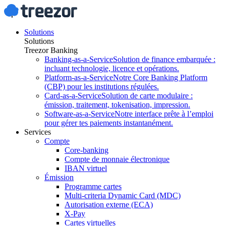
Solutions
Solutions
Treezor Banking
Banking-as-a-Service
Solution de finance embarquée :
incluant technologie, licence et opérations.
Platform-as-a-Service
Notre Core Banking Platform
(CBP) pour les institutions régulées.
Card-as-a-Service
Solution de carte modulaire :
émission, traitement, tokenisation, impression.
Software-as-a-Service
Notre interface prête à l’emploi
pour gérer tes paiements instantanément.
Services
Compte
Core-banking
Compte de monnaie électronique
IBAN virtuel
Émission
Programme cartes
Multi-criteria Dynamic Card (MDC)
Autorisation externe (ECA)
X-Pay
Cartes virtuelles