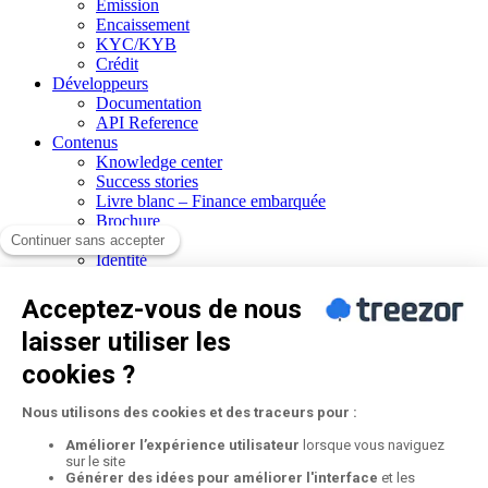
Emission
Encaissement
KYC/KYB
Crédit
Développeurs
Documentation
API Reference
Contenus
Knowledge center
Success stories
Livre blanc – Finance embarquée
Brochure
Société
Identité
Certification PCI DSS
Conformité
Notre réseau
Presse
Liens utiles
Contacter nos experts
Formuler une réclamation
Follow us