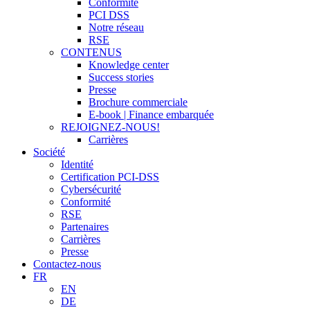
Conformité
PCI DSS
Notre réseau
RSE
CONTENUS
Knowledge center
Success stories
Presse
Brochure commerciale
E-book | Finance embarquée
REJOIGNEZ-NOUS!
Carrières
Société
Identité
Certification PCI-DSS
Cybersécurité
Conformité
RSE
Partenaires
Carrières
Presse
Contactez-nous
FR
EN
DE