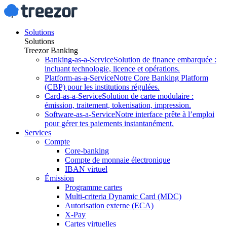
Solutions
Solutions
Treezor Banking
Banking-as-a-Service
Solution de finance embarquée :
incluant technologie, licence et opérations.
Platform-as-a-Service
Notre Core Banking Platform
(CBP) pour les institutions régulées.
Card-as-a-Service
Solution de carte modulaire :
émission, traitement, tokenisation, impression.
Software-as-a-Service
Notre interface prête à l’emploi
pour gérer tes paiements instantanément.
Services
Compte
Core-banking
Compte de monnaie électronique
IBAN virtuel
Émission
Programme cartes
Multi-criteria Dynamic Card (MDC)
Autorisation externe (ECA)
X-Pay
Cartes virtuelles