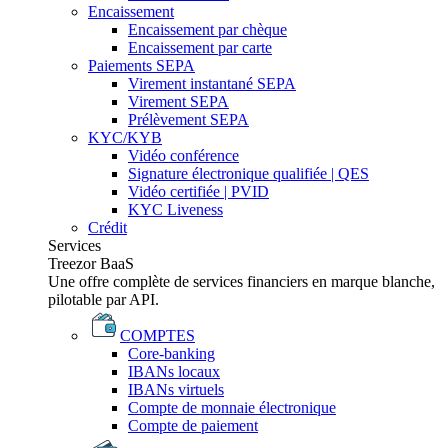
Encaissement
Encaissement par chèque
Encaissement par carte
Paiements SEPA
Virement instantané SEPA
Virement SEPA
Prélèvement SEPA
KYC/KYB
Vidéo conférence
Signature électronique qualifiée | QES
Vidéo certifiée | PVID
KYC Liveness
Crédit
Services
Treezor BaaS
Une offre complète de services financiers en marque blanche,
pilotable par API.
COMPTES
Core-banking
IBANs locaux
IBANs virtuels
Compte de monnaie électronique
Compte de paiement