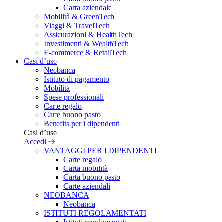
Carta aziendale
Mobilità & GreenTech
Viaggi & TravelTech
Assicurazioni & HealthTech
Investimenti & WealthTech
E-commerce & RetailTech
Casi d’uso
Neobanca
Istituto di pagamento
Mobilità
Spese professionali
Carte regalo
Carte buono pasto
Benefits per i dipendenti
Casi d’uso
Accedi
VANTAGGI PER I DIPENDENTI
Carte regalo
Carta mobilità
Carta buono pasto
Carte aziendali
NEOBANCA
Neobanca
ISTITUTI REGOLAMENTATI
Istituti regolamentati