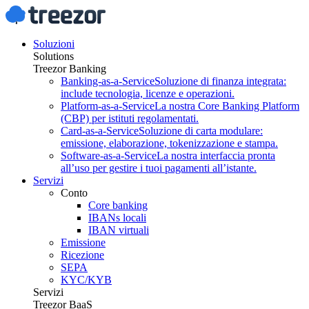
Soluzioni
Solutions
Treezor Banking
Banking-as-a-Service
Soluzione di finanza integrata:
include tecnologia, licenze e operazioni.
Platform-as-a-Service
La nostra Core Banking Platform
(CBP) per istituti regolamentati.
Card-as-a-Service
Soluzione di carta modulare:
emissione, elaborazione, tokenizzazione e stampa.
Software-as-a-Service
La nostra interfaccia pronta
all’uso per gestire i tuoi pagamenti all’istante.
Servizi
Conto
Core banking
IBANs locali
IBAN virtuali
Emissione
Ricezione
SEPA
KYC/KYB
Servizi
Treezor BaaS