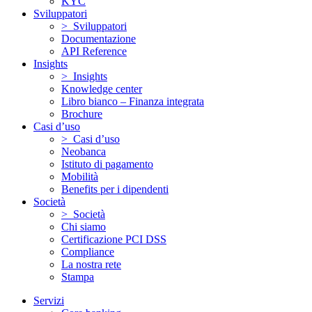
KYC
Sviluppatori
> Sviluppatori
Documentazione
API Reference
Insights
> Insights
Knowledge center
Libro bianco – Finanza integrata
Brochure
Casi d’uso
> Casi d’uso
Neobanca
Istituto di pagamento
Mobilità
Benefits per i dipendenti
Società
> Società
Chi siamo
Certificazione PCI DSS
Compliance
La nostra rete
Stampa
Servizi