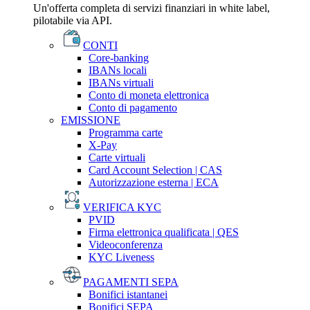
Un'offerta completa di servizi finanziari in white label,
pilotabile via API.
CONTI
Core-banking
IBANs locali
IBANs virtuali
Conto di moneta elettronica
Conto di pagamento
EMISSIONE
Programma carte
X-Pay
Carte virtuali
Card Account Selection | CAS
Autorizzazione esterna | ECA
VERIFICA KYC
PVID
Firma elettronica qualificata | QES
Videoconferenza
KYC Liveness
PAGAMENTI SEPA
Bonifici istantanei
Bonifici SEPA