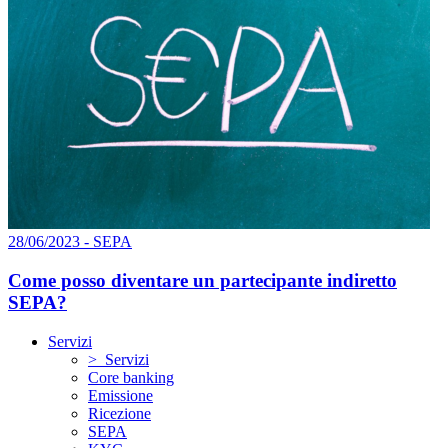
28/06/2023 - SEPA
Come posso diventare un partecipante indiretto
SEPA?
Servizi
> Servizi
Core banking
Emissione
Ricezione
SEPA