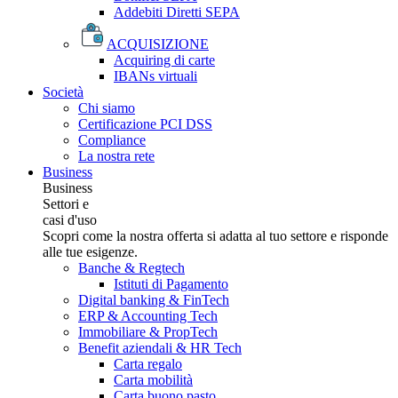
Addebiti Diretti SEPA
ACQUISIZIONE
Acquiring di carte
IBANs virtuali
Società
Chi siamo
Certificazione PCI DSS
Compliance
La nostra rete
Business
Business
Settori e
casi d'uso
Scopri come la nostra offerta si adatta al tuo settore e risponde
alle tue esigenze.
Banche & Regtech
Istituti di Pagamento
Digital banking & FinTech
ERP & Accounting Tech
Immobiliare & PropTech
Benefit aziendali & HR Tech
Carta regalo
Carta mobilità
Carta buono pasto