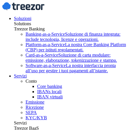
Soluzioni
Solutions
Treezor Banking
Banking-as-a-Service
Soluzione di finanza integrata:
include tecnologia, licenze e operazioni.
Platform-as-a-Service
La nostra Core Banking Platform
(CBP) per istituti regolamentati.
Card-as-a-Service
Soluzione di carta modulare:
emissione, elaborazione, tokenizzazione e stampa.
Software-as-a-Service
La nostra interfaccia pronta
all’uso per gestire i tuoi pagamenti all’istante.
Servizi
Conto
Core banking
IBANs locali
IBAN virtuali
Emissione
Ricezione
SEPA
KYC/KYB
Servizi
Treezor BaaS