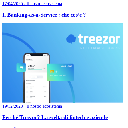
17/04/2025 - Il nostro ecosistema
Il Banking-as-a-Service : che cos’è ?
19/12/2023 - Il nostro ecosistema
Perché Treezor? La scelta di fintech e aziende