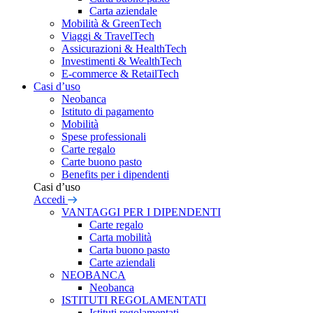
Carta aziendale
Mobilità & GreenTech
Viaggi & TravelTech
Assicurazioni & HealthTech
Investimenti & WealthTech
E-commerce & RetailTech
Casi d’uso
Neobanca
Istituto di pagamento
Mobilità
Spese professionali
Carte regalo
Carte buono pasto
Benefits per i dipendenti
Casi d’uso
Accedi
VANTAGGI PER I DIPENDENTI
Carte regalo
Carta mobilità
Carta buono pasto
Carte aziendali
NEOBANCA
Neobanca
ISTITUTI REGOLAMENTATI
Istituti regolamentati