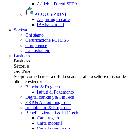
Addebiti Diretti SEPA
ACQUISIZIONE
Acquiring di carte
IBANs virtuali
Società
Chi siamo
Certificazione PCI DSS
Compliance
La nostra rete
Business
Business
Settori e
casi d'uso
Scopri come la nostra offerta si adatta al tuo settore e risponde
alle tue esigenze.
Banche & Regtech
Istituti di Pagamento
Digital banking & FinTech
ERP & Accounting Tech
Immobiliare & PropTech
Benefit aziendali & HR Tech
Carta regalo
Carta mobilità
Carta buono pasto