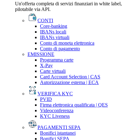
Un'offerta completa di servizi finanziari in white label,
pilotabile via API.
CONTI
Core-banking
IBANs locali
IBANs virtuali
Conto di moneta elettronica
Conto di pagamento
EMISSIONE
Programma carte
X-Pay
Carte virtuali
Card Account Selection | CAS
Autorizzazione esterna | ECA
VERIFICA KYC
PVID
Firma elettronica qualificata | QES
Videoconferenza
KYC Liveness
PAGAMENTI SEPA
Bonifici istantanei
Bonifici SEPA