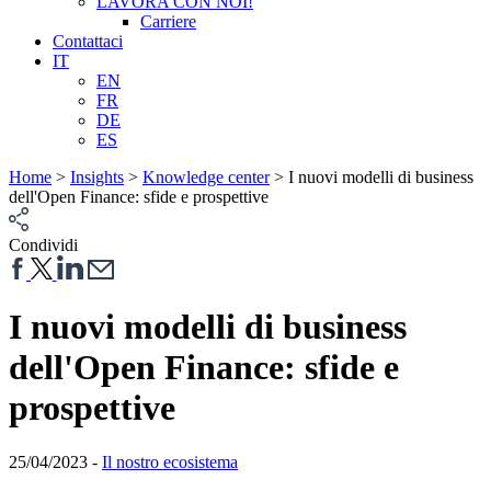
LAVORA CON NOI!
Carriere
Contattaci
IT
EN
FR
DE
ES
Home
>
Insights
>
Knowledge center
>
I nuovi modelli di business
dell'Open Finance: sfide e prospettive
Condividi
I nuovi modelli di business
dell'Open Finance: sfide e
prospettive
25/04/2023 -
Il nostro ecosistema