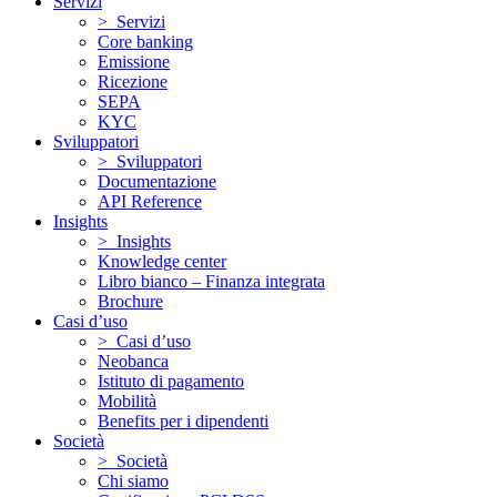
Servizi
> Servizi
Core banking
Emissione
Ricezione
SEPA
KYC
Sviluppatori
> Sviluppatori
Documentazione
API Reference
Insights
> Insights
Knowledge center
Libro bianco – Finanza integrata
Brochure
Casi d’uso
> Casi d’uso
Neobanca
Istituto di pagamento
Mobilità
Benefits per i dipendenti
Società
> Società
Chi siamo