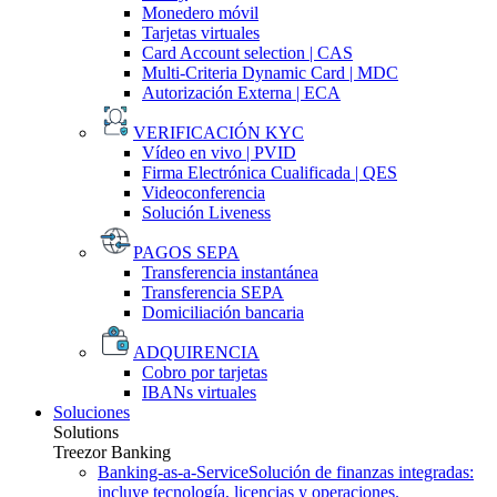
Monedero móvil
Tarjetas virtuales
Card Account selection | CAS
Multi-Criteria Dynamic Card | MDC
Autorización Externa | ECA
VERIFICACIÓN KYC
Vídeo en vivo | PVID
Firma Electrónica Cualificada | QES
Videoconferencia
Solución Liveness
PAGOS SEPA
Transferencia instantánea
Transferencia SEPA
Domiciliación bancaria
ADQUIRENCIA
Cobro por tarjetas
IBANs virtuales
Soluciones
Solutions
Treezor Banking
Banking-as-a-Service
Solución de finanzas integradas:
incluye tecnología, licencias y operaciones.