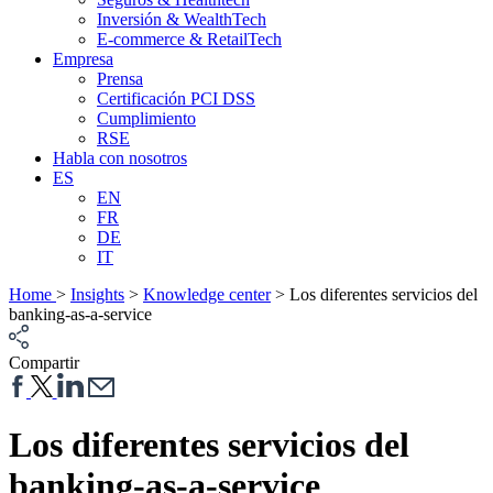
Inversión & WealthTech
E-commerce & RetailTech
Empresa
Prensa
Certificación PCI DSS
Cumplimiento
RSE
Habla con nosotros
ES
EN
FR
DE
IT
Home
>
Insights
>
Knowledge center
>
Los diferentes servicios del
banking-as-a-service
Compartir
Los diferentes servicios del
banking-as-a-service