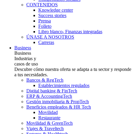
CONTENIDOS
Knowledge center
Success stories
Prensa
Folleto
Libro blanco- Finanzas integradas
ÚNASE A NOSOTROS
Carreras
Business
Business
Industrias y
casos de uso
Descubre cómo nuestra oferta se adapta a tu sector y responde
a tus necesidades.
Bancos & RegTech
Establecimientos regulados
Digital banking & FinTech
ERP & AccountingTech
Gestión inmobiliaria & PropTech
Beneficios empleados & HR Tech
Movilidad
Restaurante
Movilidad & GreenTech
Viajes & Traveltech
Seguros & Healthtech