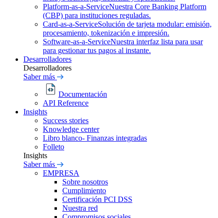
Platform-as-a-Service
Nuestra Core Banking Platform
(CBP) para instituciones reguladas.
Card-as-a-Service
Solución de tarjeta modular: emisión,
procesamiento, tokenización e impresión.
Software-as-a-Service
Nuestra interfaz lista para usar
para gestionar tus pagos al instante.
Desarrolladores
Desarrolladores
Saber más
Documentación
API Reference
Insights
Success stories
Knowledge center
Libro blanco- Finanzas integradas
Folleto
Insights
Saber más
EMPRESA
Sobre nosotros
Cumplimiento
Certificación PCI DSS
Nuestra red
Compromisos sociales