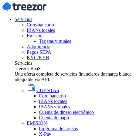
Servicios
Core-bancario
IBANs locales
Emision
Tarjetas virtuales
Adquirencia
Pagos SEPA
KYC/KYB
Servicios
Treezor BaaS
Una oferta completa de servicios financieros de marca blanca
integrable vía API.
CUENTAS
Core bancario
IBANs locales
IBANs virtuales
Cuenta de dinero electrónico
Cuenta de pago
EMISIÓN
Programa de tarjetas
X-Pay