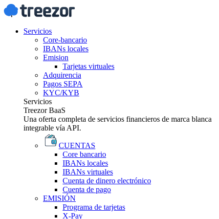
Servicios
Core-bancario
IBANs locales
Emision
Tarjetas virtuales
Adquirencia
Pagos SEPA
KYC/KYB
Servicios
Treezor BaaS
Una oferta completa de servicios financieros de marca blanca
integrable vía API.
CUENTAS
Core bancario
IBANs locales
IBANs virtuales
Cuenta de dinero electrónico
Cuenta de pago
EMISIÓN
Programa de tarjetas
X-Pay