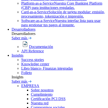
Platform-as-a-Service
Nuestra Core Banking Platform
(CBP) para instituciones reguladas.
Card-as-a-Service
Solución de tarjeta modular: emisión,
procesamiento, tokenización e impresión.
Software-as-a-Service
Nuestra interfaz lista para usar
para gestionar tus pagos al instante.
Desarrolladores
Desarrolladores
Saber más
Documentación
API Reference
Insights
Success stories
Knowledge center
Libro blanco- Finanzas integradas
Folleto
Insights
Saber más
EMPRESA
Sobre nosotros
Cumplimiento
Certificación PCI DSS
Nuestra red
Compromisos sociales