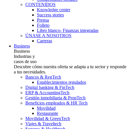
CONTENIDOS
Knowledge center
Success stories
Prensa
Folleto
Libro blanco- Finanzas integradas
ÚNASE A NOSOTROS
Carreras
Business
Business
Industrias y
casos de uso
Descubre cómo nuestra oferta se adapta a tu sector y responde
a tus necesidades.
Bancos & RegTech
Establecimientos regulados
Digital banking & FinTech
ERP & AccountingTech
Gestión inmobiliaria & PropTech
Beneficios empleados & HR Tech
Movilidad
Restaurante
Movilidad & GreenTech
Viajes & Traveltech
Seguros & Healthtech