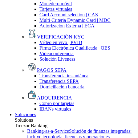
Monedero móvil
Tarjetas virtuales
Card Account selection | CAS
Multi-Criteria Dynamic Card | MDC
Autorización Externa | ECA
VERIFICACIÓN KYC
Vídeo en vivo | PVID
Firma Electrónica Cualificada | QES
Videoconferencia
Solución Liveness
PAGOS SEPA
Transferencia instantánea
Transferencia SEPA
Domiciliación bancaria
ADQUIRENCIA
Cobro por tarjetas
IBANs virtuales
Soluciones
Solutions
Treezor Banking
Banking-as-a-Service
Solución de finanzas integradas:
incluye tecnología, licencias y operaciones.