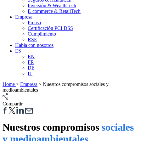
Inversión & WealthTech
E-commerce & RetailTech
Empresa
Prensa
Certificación PCI DSS
Cumplimiento
RSE
Habla con nosotros
ES
EN
FR
DE
IT
Home
>
Empresa
>
Nuestros compromisos sociales y
medioambientales
Compartir
Nuestros compromisos
sociales
y medioambientales