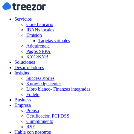
Servicios
Core-bancario
IBANs locales
Emision
Tarjetas virtuales
Adquirencia
Pagos SEPA
KYC/KYB
Soluciones
Desarrolladores
Insights
Success stories
Knowledge center
Libro blanco- Finanzas integradas
Folleto
Business
Empresa
Prensa
Certificación PCI DSS
Cumplimiento
RSE
Habla con nosotros