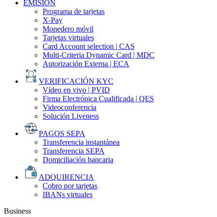
EMISIÓN
Programa de tarjetas
X-Pay
Monedero móvil
Tarjetas virtuales
Card Account selection | CAS
Multi-Criteria Dynamic Card | MDC
Autorización Externa | ECA
VERIFICACIÓN KYC
Vídeo en vivo | PVID
Firma Electrónica Cualificada | QES
Videoconferencia
Solución Liveness
PAGOS SEPA
Transferencia instantánea
Transferencia SEPA
Domiciliación bancaria
ADQUIRENCIA
Cobro por tarjetas
IBANs virtuales
Business