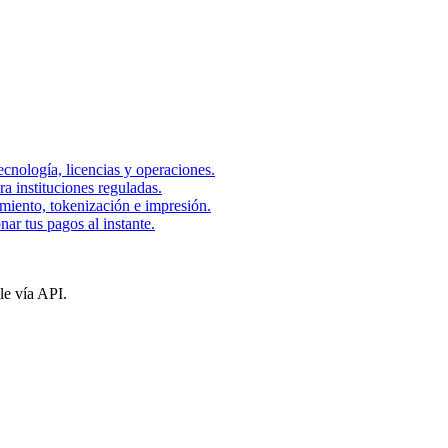
ecnología, licencias y operaciones.
 instituciones reguladas.
amiento, tokenización e impresión.
onar tus pagos al instante.
le vía API.