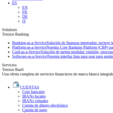
ES
EN
FR
DE
IT
Solutions
Treezor Banking
Banking-as-a-Service
Solución de finanzas integradas: incluye t
Platform-as-a-Service
Nuestra Core Banking Platform (CBP) para
Card-as-a-Service
Solución de tarjeta modular: emisión, proces
Software-as-a-Service
Nuestra interfaz lista para usar para gesti
Servicios
Treezor BaaS
Una oferta completa de servicios financieros de marca blanca integrab
CUENTAS
Core bancario
IBANs locales
IBANs virtuales
Cuenta de dinero electrónico
Cuenta de pago