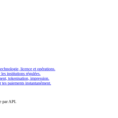
echnologie, licence et opérations.
s institutions régulées.
ment, tokenisation, impression.
er tes paiements instantanément.
e par API.