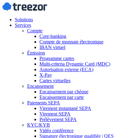
Solutions
Services
Compte
Core-banking
Compte de monnaie électronique
IBAN virtuel
Émission
Programme cartes
Multi-criteria Dynamic Card (MDC)
Autorisation externe (ECA)
X-Pay
Cartes virtuelles
Encaissement
Encaissement par chèque
Encaissement par carte
Paiements SEPA
Virement instantané SEPA
Virement SEPA
Prélèvement SEPA
KYC/KYB
Vidéo conférence
Signature électronique qualifiée | QES