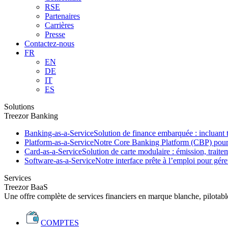
RSE
Partenaires
Carrières
Presse
Contactez-nous
FR
EN
DE
IT
ES
Solutions
Treezor Banking
Banking-as-a-Service
Solution de finance embarquée : incluant t
Platform-as-a-Service
Notre Core Banking Platform (CBP) pour le
Card-as-a-Service
Solution de carte modulaire : émission, traite
Software-as-a-Service
Notre interface prête à l’emploi pour gér
Services
Treezor BaaS
Une offre complète de services financiers en marque blanche, pilotabl
COMPTES