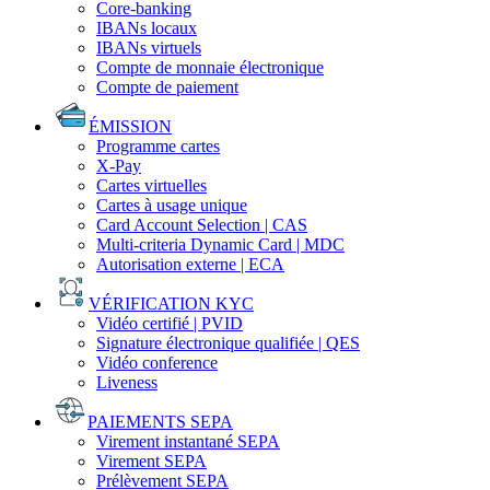
Core-banking
IBANs locaux
IBANs virtuels
Compte de monnaie électronique
Compte de paiement
ÉMISSION
Programme cartes
X-Pay
Cartes virtuelles
Cartes à usage unique
Card Account Selection | CAS
Multi-criteria Dynamic Card | MDC
Autorisation externe | ECA
VÉRIFICATION KYC
Vidéo certifié | PVID
Signature électronique qualifiée | QES
Vidéo conference
Liveness
PAIEMENTS SEPA
Virement instantané SEPA
Virement SEPA
Prélèvement SEPA