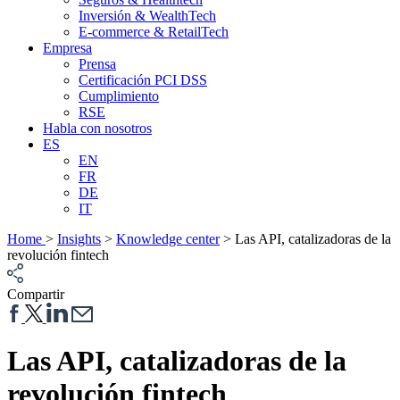
Inversión & WealthTech
E-commerce & RetailTech
Empresa
Prensa
Certificación PCI DSS
Cumplimiento
RSE
Habla con nosotros
ES
EN
FR
DE
IT
Home
>
Insights
>
Knowledge center
>
Las API, catalizadoras de la
revolución fintech
Compartir
Las API, catalizadoras de la
revolución fintech