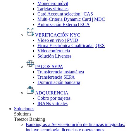
Monedero móvil
Tarjetas virtuales
Card Account selection | CAS
Multi-Criteria Dynamic Card | MDC
Autorización Externa | ECA
VERIFICACIÓN KYC
Vídeo en vivo | PVID
Firma Electrónica Cualificada | QES
Videoconferencia
Solución Liveness
PAGOS SEPA
Transferencia instantánea
Transferencia SEPA
Domiciliación bancaria
ADQUIRENCIA
Cobro por tarjetas
IBANs virtuales
Soluciones
Solutions
Treezor Banking
Banking-as-a-Service
Solución de finanzas integradas:
incluye tecnología, licencias y operaciones.