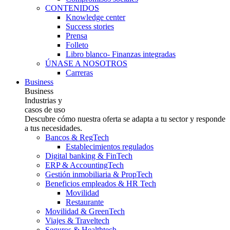
CONTENIDOS
Knowledge center
Success stories
Prensa
Folleto
Libro blanco- Finanzas integradas
ÚNASE A NOSOTROS
Carreras
Business
Business
Industrias y
casos de uso
Descubre cómo nuestra oferta se adapta a tu sector y responde
a tus necesidades.
Bancos & RegTech
Establecimientos regulados
Digital banking & FinTech
ERP & AccountingTech
Gestión inmobiliaria & PropTech
Beneficios empleados & HR Tech
Movilidad
Restaurante
Movilidad & GreenTech
Viajes & Traveltech
Seguros & Healthtech