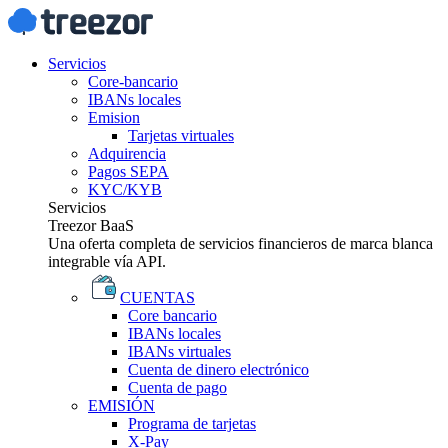
Servicios
Core-bancario
IBANs locales
Emision
Tarjetas virtuales
Adquirencia
Pagos SEPA
KYC/KYB
Servicios
Treezor BaaS
Una oferta completa de servicios financieros de marca blanca
integrable vía API.
CUENTAS
Core bancario
IBANs locales
IBANs virtuales
Cuenta de dinero electrónico
Cuenta de pago
EMISIÓN
Programa de tarjetas
X-Pay