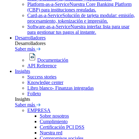
Platform-as-a-Service
Nuestra Core Banking Platform
(CBP) para instituciones reguladas.
Card-as-a-Service
Solución de tarjeta modular: emisión,
procesamiento, tokenización e impresión.
Software-as-a-Service
Nuestra interfaz lista para usar
para gestionar tus pagos al instante.
Desarrolladores
Desarrolladores
Saber más
Documentación
API Reference
Insights
Success stories
Knowledge center
Libro blanco- Finanzas integradas
Folleto
Insights
Saber más
EMPRESA
Sobre nosotros
Cumplimiento
Certificación PCI DSS
Nuestra red
Compromisos sociales