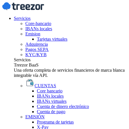
Servicios
Core-bancario
IBANs locales
Emision
Tarjetas virtuales
Adquirencia
Pagos SEPA
KYC/KYB
Servicios
Treezor BaaS
Una oferta completa de servicios financieros de marca blanca
integrable vía API.
CUENTAS
Core bancario
IBANs locales
IBANs virtuales
Cuenta de dinero electrónico
Cuenta de pago
EMISIÓN
Programa de tarjetas
X-Pay