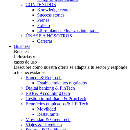
CONTENIDOS
Knowledge center
Success stories
Prensa
Folleto
Libro blanco- Finanzas integradas
ÚNASE A NOSOTROS
Carreras
Business
Business
Industrias y
casos de uso
Descubre cómo nuestra oferta se adapta a tu sector y responde
a tus necesidades.
Bancos & RegTech
Establecimientos regulados
Digital banking & FinTech
ERP & AccountingTech
Gestión inmobiliaria & PropTech
Beneficios empleados & HR Tech
Movilidad
Restaurante
Movilidad & GreenTech
Viajes & Traveltech
Seguros & Healthtech