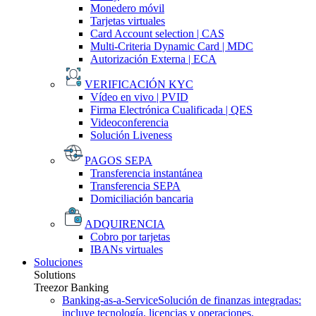
Monedero móvil
Tarjetas virtuales
Card Account selection | CAS
Multi-Criteria Dynamic Card | MDC
Autorización Externa | ECA
VERIFICACIÓN KYC
Vídeo en vivo | PVID
Firma Electrónica Cualificada | QES
Videoconferencia
Solución Liveness
PAGOS SEPA
Transferencia instantánea
Transferencia SEPA
Domiciliación bancaria
ADQUIRENCIA
Cobro por tarjetas
IBANs virtuales
Soluciones
Solutions
Treezor Banking
Banking-as-a-Service
Solución de finanzas integradas:
incluye tecnología, licencias y operaciones.