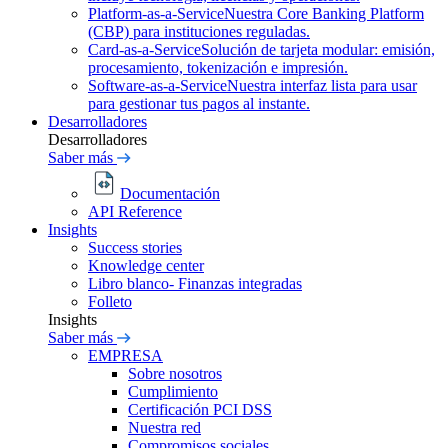
Platform-as-a-Service
Nuestra Core Banking Platform
(CBP) para instituciones reguladas.
Card-as-a-Service
Solución de tarjeta modular: emisión,
procesamiento, tokenización e impresión.
Software-as-a-Service
Nuestra interfaz lista para usar
para gestionar tus pagos al instante.
Desarrolladores
Desarrolladores
Saber más
Documentación
API Reference
Insights
Success stories
Knowledge center
Libro blanco- Finanzas integradas
Folleto
Insights
Saber más
EMPRESA
Sobre nosotros
Cumplimiento
Certificación PCI DSS
Nuestra red
Compromisos sociales